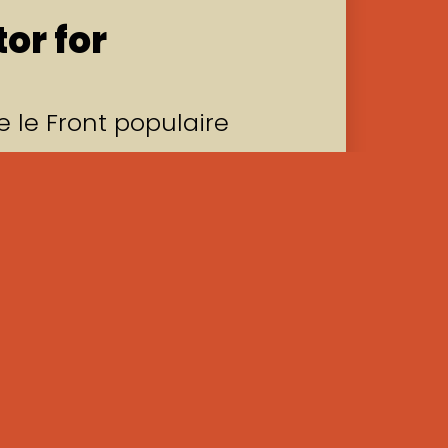
tor for
re le Front populaire
vernement fédéral a
 démunie et des
s ont perdu leur
nages ont été
res et à des
de Facilitator for Change
 une assistance