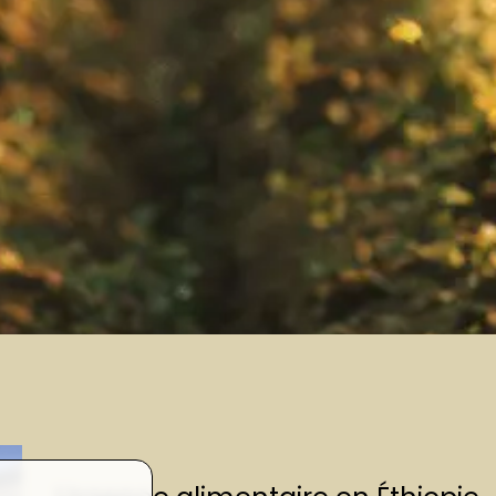
03
timeline