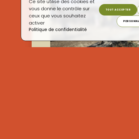
Ce site utilise des cookies et
vous donne le contrôle sur
TOUT ACCEPTER
Notre 
ceux que vous souhaitez
PERSONNA
activer
Politique de confidentialité
Janvier
Février
Mars
Avril