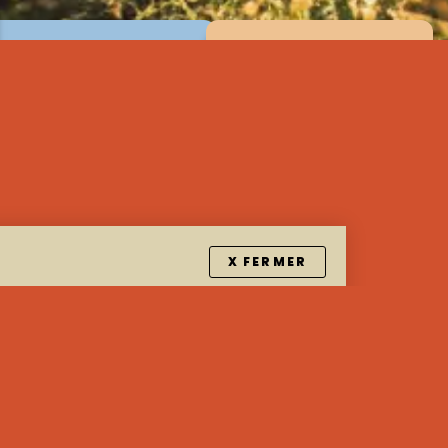
X FERMER
solidaire à Teranga
éen tourné