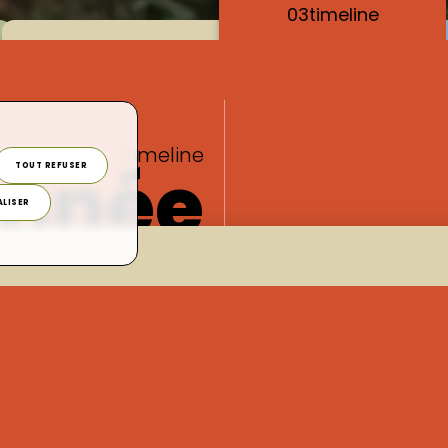
03
timeline
Timeline
année
TOUT REFUSER
LISER
2024
Erika et Rosalie, un engagement 
Un volontariat europ