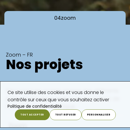
04
zoom
Zoom – FR
Nos projets
Découvrez les projets phares des différents
Ce site utilise des cookies et vous donne le
pôles de SOS Faim mais aussi les actions de
contrôle sur ceux que vous souhaitez activer
nos partenaires en Afrique.
Politique de confidentialité
TOUT ACCEPTER
TOUT REFUSER
PERSONNALISER
Zoom