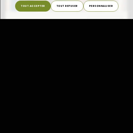
TOUT ACCEPTER
TOUT REFUSER
PERSONNALISER
X FERMER
Mot de la directrice
2024 a également vu naître
Teranga
,
notre maison de la transition agricole et
alimentaire à Schifflange. Ce tiers-lieu, à
la fois espace de formation, de
mobilisation et de vie collective, est
désormais un levier essentiel pour
sensibiliser et engager la jeunesse
luxembourgeoise autour de systèmes
alimentaires durables et inclusifs. Son
ouverture, son aménagement et son
appropriation par les volontaires et les