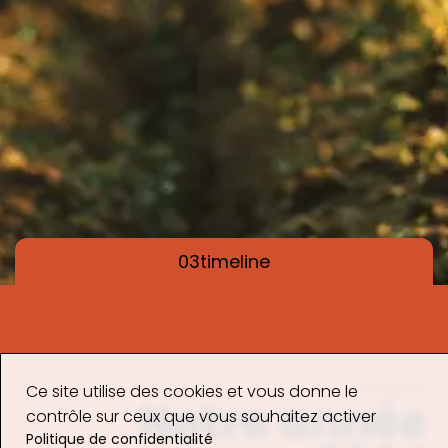
03
timeline
Timeline
Ce site utilise des cookies et vous donne le
Notre année
contrôle sur ceux que vous souhaitez activer
Politique de confidentialité