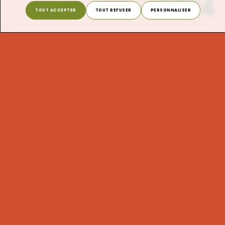
2024
TOUT ACCEPTER
TOUT REFUSER
PERSONNALISER
Janvier
Février
Mars
Avril
Mai
Juin
Juillet
Août
Septembre
Octobre
Novembre
Décembre
X FERMER