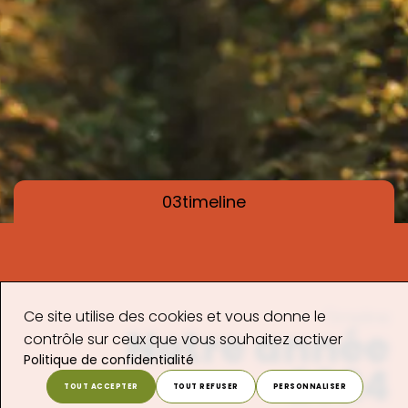
03
timeline
Ce site utilise des cookies et vous donne le
Timeline
Notre année
contrôle sur ceux que vous souhaitez activer
Politique de confidentialité
2024
TOUT ACCEPTER
TOUT REFUSER
PERSONNALISER