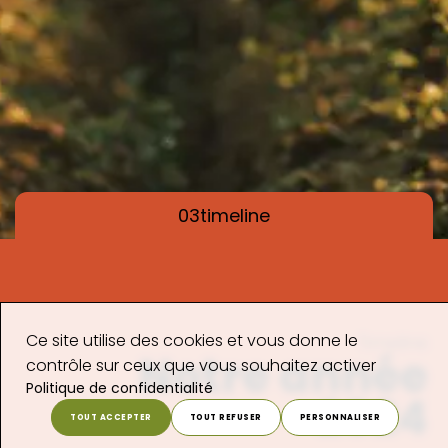
03
timeline
Ce site utilise des cookies et vous donne le
Timeline
Notre année
contrôle sur ceux que vous souhaitez activer
Politique de confidentialité
2024
TOUT ACCEPTER
TOUT REFUSER
PERSONNALISER