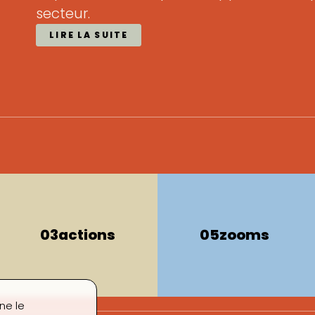
secteur.
LIRE LA SUITE
03
actions
05
zooms
ne le