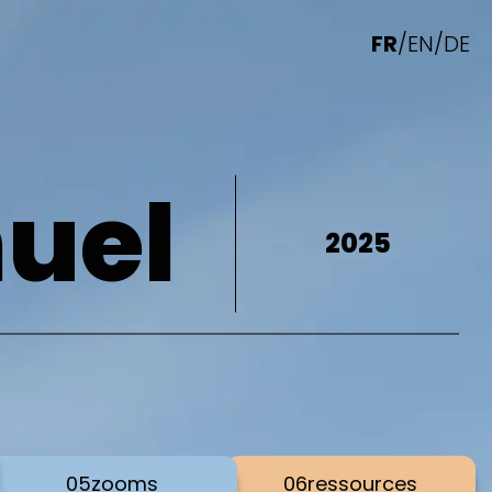
FR
/
EN
/
DE
uel
2025
05
zooms
06
ressources