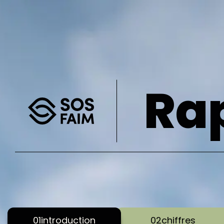
Panneau de gestion des cookies
Ra
01
introduction
02
chiffres