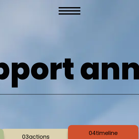
pport ann
04
timeline
03
actions