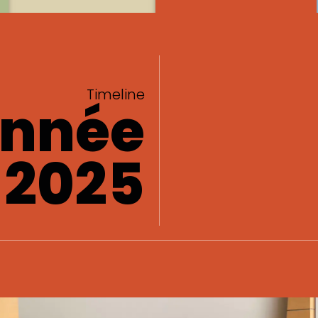
Timeline
année
2025