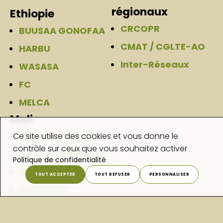
régionaux
Ethiopie
CRCOPR
BUUSAA GONOFAA
CMAT / CGLTE-AO
HARBU
Inter-Réseaux
WASASA
FC
MELCA
Mali
CAECE-JIGISEME
Ce site utilise des cookies et vous donne le
contrôle sur ceux que vous souhaitez activer
CVECA-ON/Ségou
Politique de confidentialité
AOPP
TOUT ACCEPTER
TOUT REFUSER
PERSONNALISER
UACDDDD