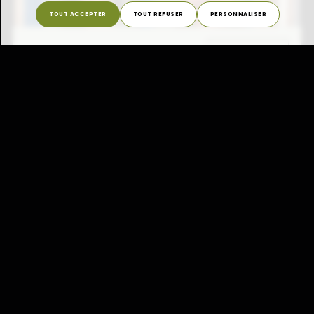
TOUT ACCEPTER
TOUT REFUSER
PERSONNALISER
X FERMER
Mot de la directrice
2024 a également vu naître
Teranga
,
notre maison de la transition agricole et
alimentaire à Schifflange. Ce tiers-lieu, à
la fois espace de formation, de
mobilisation et de vie collective, est
désormais un levier essentiel pour
sensibiliser et engager la jeunesse
luxembourgeoise autour de systèmes
alimentaires durables et inclusifs. Son
ouverture, son aménagement et son
appropriation par les volontaires et les